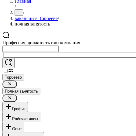
Главная
/
/
...
вакансии в Торбееве
/
полная занятость
Профессия, должность или компания
Торбеево
Полная занятость
График
Рабочие часы
Опыт