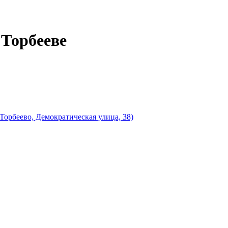
 Торбееве
Торбеево, Демократическая улица, 38)